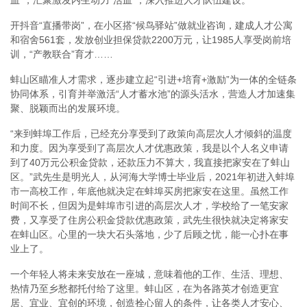
开抖音“直播带岗”，在小区搭“候鸟驿站”做就业咨询，建成人才公寓
和宿舍561套，发放创业担保贷款2200万元，让1985人享受岗前培
训，“产教联合”育才……
蚌山区瞄准人才需求，逐步建立起“引进+培育+激励”为一体的全链条
协同体系，引育并举激活“人才蓄水池”的源头活水，营造人才加速集
聚、脱颖而出的发展环境。
“来到蚌埠工作后，已经充分享受到了政策向高层次人才倾斜的温度
和力度。因为享受到了高层次人才优惠政策，我是以个人名义申请
到了40万元公积金贷款，还款压力不算大，我直接把家安在了蚌山
区。”武先生是明光人，从河海大学博士毕业后，2021年初进入蚌埠
市一高校工作，年底他就决定在蚌埠买房把家安在这里。虽然工作
时间不长，但因为是蚌埠市引进的高层次人才，学校给了一笔安家
费，又享受了住房公积金贷款优惠政策，武先生很快就决定将家安
在蚌山区。心里的一块大石头落地，少了后顾之忧，能一心扑在事
业上了。
一个年轻人将未来安放在一座城，意味着他的工作、生活、理想、
热情乃至乡愁都托付给了这里。蚌山区，在为各路英才创造更宜
居、宜业、宜创的环境，创造拴心留人的条件，让各类人才安心、