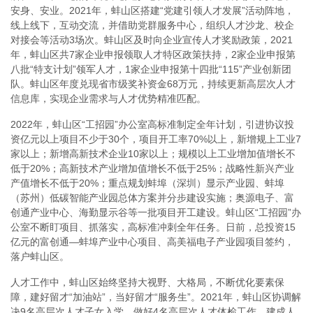
安身、安业。2021年，蚌山区搭建“党建引领人才发展”活动阵地，
线上线下，互动交流，并借助党群服务中心，组织人才沙龙、校企
对接会等活动3场次。蚌山区及时向企业宣传人才奖励政策，2021
年，蚌山区共7家企业申报领取人才特区政策扶持，2家企业申报第
八批“特支计划”领军人才，1家企业申报第十四批“115”产业创新团
队。蚌山区年度兑现省市级奖补资金68万元，持续更新高层次人才
信息库，实现企业需求与人才优势精准匹配。
2022年，蚌山区“工招园”办公室高标准制定全年计划，引进协议投
资亿元以上项目不少于30个，项目开工率70%以上，新增规上工业7
家以上；新增高新技术企业10家以上；规模以上工业增加值增长不
低于20%；高新技术产业增加值增长不低于25%；战略性新兴产业
产值增长不低于20%；重点规划蚌埠（深圳）显示产业园、蚌埠
（苏州）低碳智能产业园总体方案并分步建设实施；奥源电子、富
创通产业中心、海勤显示谷等一批项目开工建设。蚌山区“工招园”办
公室不断盯项目、抓落实，高标准冲刺全年任务。日前，总投资15
亿元的富创通—蚌埠产业中心项目、高美福电子产业园项目签约，
落户蚌山区。
人才工作中，蚌山区始终坚持大视野、大格局，不断优化要素保
障，建好留才“加油站”，当好留才“服务生”。2021年，蚌山区协调解
决9名高层次人才子女入学，做好4名高层次人才体检工作，建成人