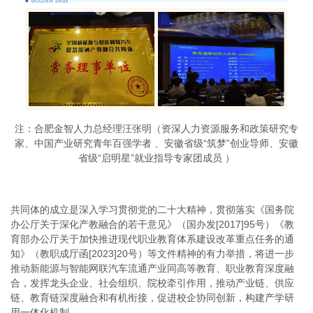
注：合肥金智人力总经理汪张明（资深人力资源服务和政策研究专
家、中国产业研究青年百强学者 、安徽省级“筑梦”创业导师、安徽
省级“启明星”就业指导专家团成员 ）
共同体的成立是深入学习贯彻党的二十大精神，贯彻落实《国务院
办公厅关于深化产教融合的若干意见》（国办发[2017]95号）《教
育部办公厅关于加快推进现代职业教育体系建设改革重点任务的通
知》（教职成厅函[2023]20号）等文件精神的有力举措，将进一步
推动新能源与智能网联汽车流通产业同高等教育、职业教育深度融
合，发挥龙头企业、社会组织、院校牵引作用，推动产业链、供应
链、教育链深度融合和有机衔接，促进校企协同创新，构建产学研
用一体化机制。